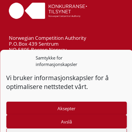
Norwegian Competition Authority
P.O.Box 439 Sentrum
NO-5805 Bergen Norway
Org.nr: 974 761 246
Samtykke for
informasjonskapsler
Telephone: +47 55 59 75 00
Vi bruker informasjonskapsler for å
E-mail: post@kt.no
optimalisere nettstedet vårt.
Privacy
Aksepter
Follow
Follo
Foll
F
Avslå