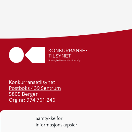
Konkurransetilsynet
Postboks 439 Sentrum
5805 Bergen
Org.nr: 974 761 246
Telefon:
55 59 75 00
Samtykke for
E-post:
post@kt.no
informasjonskapsler