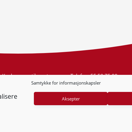
Konkurransetilsynet
Telefon:
55 59 75 00
Postboks 439 Sentrum
E-post:
post@kt.no
Samtykke for informasjonskapsler
5805 Bergen
Nyhetsvarsel >>
Org.nr: 974 761 246
lisere
Aksepter