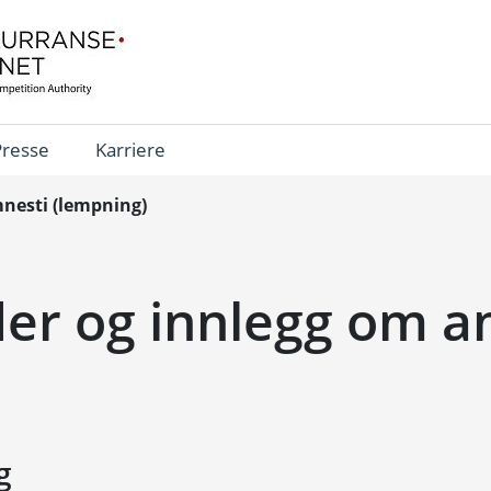
Presse
Karriere
nesti (lempning)
der og innlegg om a
g