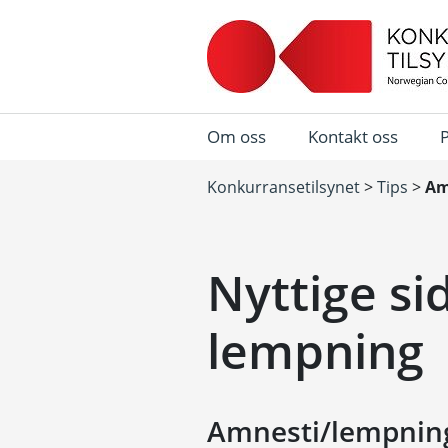
Om oss
Kontakt oss
Konkurransetilsynet
>
Tips
>
Am
Nyttige si
lempning
Amnesti/lempnin