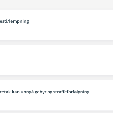
esti/lempning
etak kan unngå gebyr og straffeforfølgning