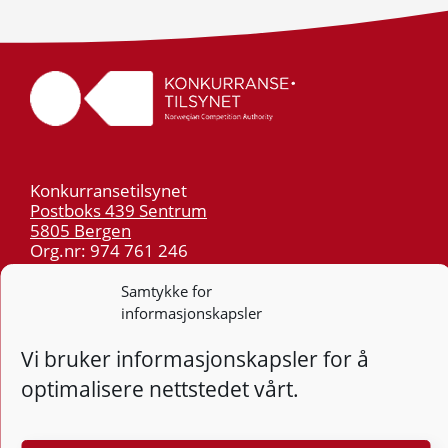
Konkurransetilsynet
Postboks 439 Sentrum
5805 Bergen
Org.nr: 974 761 246
Samtykke for
Telefon:
55 59 75 00
informasjonskapsler
E-post:
post@kt.no
Vi bruker informasjonskapsler for å
Nyhetsvarsel >>
optimalisere nettstedet vårt.
Personvern