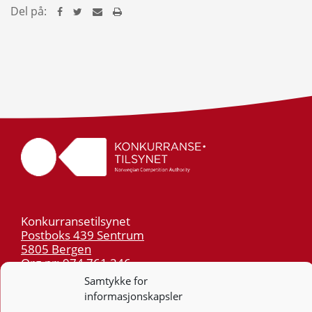
Del på:
Konkurransetilsynet
Postboks 439 Sentrum
5805 Bergen
Org.nr: 974 761 246
Samtykke for
informasjonskapsler
Telefon:
55 59 75 00