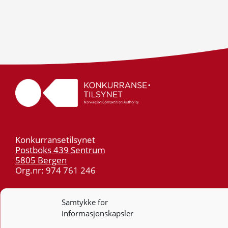
Konkurransetilsynet
Postboks 439 Sentrum
5805 Bergen
Org.nr: 974 761 246
Telefon:
55 59 75 00
Samtykke for
E-post:
post@kt.no
informasjonskapsler
Nyhetsvarsel >>