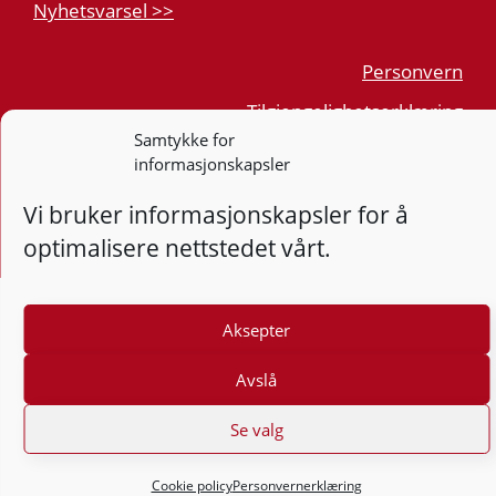
Nyhetsvarsel >>
Personvern
Tilgjengelighetserklæring
Samtykke for
informasjonskapsler
Følg
F
Vi bruker informasjonskapsler for å
optimalisere nettstedet vårt.
Aksepter
Avslå
Se valg
Cookie policy
Personvernerklæring