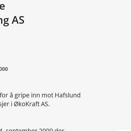
ke
ng AS
000
 for å gripe inn mot Hafslund
jer i ØkoKraft AS.
v 4. september 2000 der