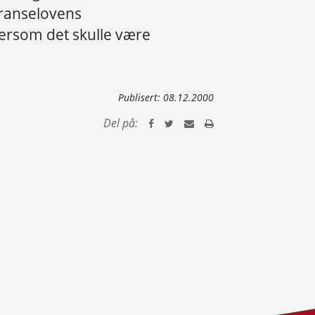
rranselovens
rsom det skulle være
Publisert:
08.12.2000
Del på: