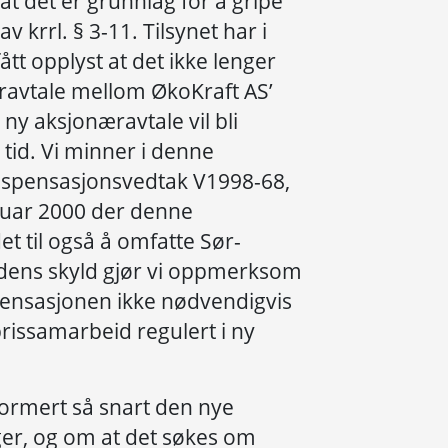
t det er grunnlag for å gripe
 krrl. § 3-11. Tilsynet har i
tt opplyst at det ikke lenger
ravtale mellom ØkoKraft AS’
ny aksjonæravtale vil bli
t tid. Vi minner i denne
spensasjonsvedtak V1998-68,
bruar 2000 der denne
t til også å omfatte Sør-
rdens skyld gjør vi oppmerksom
pensasjonen ikke nødvendigvis
prissamarbeid regulert i ny
nformert så snart den nye
ger, og om at det søkes om