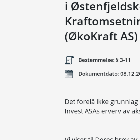
i Østenfjelds
Kraftomsetni
(ØkoKraft AS)
Bestemmelse: § 3-11
Dokumentdato: 08.12.2
Det forelå ikke grunnlag
Invest ASAs erverv av aks
Vi viser til Deres brev a