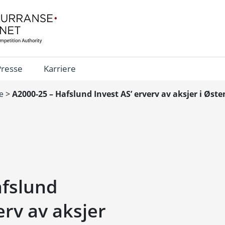
Presse
Karriere
e
>
A2000-25 – Hafslund Invest AS’ erverv av aksjer i Øst
afslund
erv av aksjer