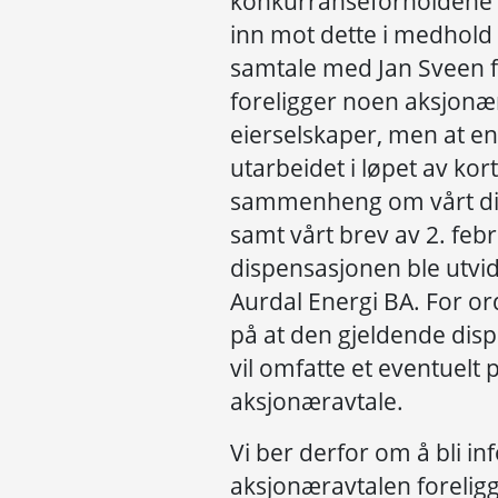
konkurranseforholdene a
inn mot dette i medhold av
samtale med Jan Sveen få
foreligger noen aksjonæ
eierselskaper, men at en 
utarbeidet i løpet av kor
sammenheng om vårt di
samt vårt brev av 2. fe
dispensasjonen ble utvide
Aurdal Energi BA. For o
på at den gjeldende dis
vil omfatte et eventuelt 
aksjonæravtale.
Vi ber derfor om å bli i
aksjonæravtalen forelig