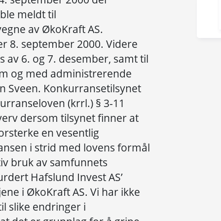
le meldt til
vegne av ØkoKraft AS.
er 8. september 2000. Videre
ks av 6. og 7. desember, samt til
em og med administrerende
Jan Sveen. Konkurransetilsynet
rranseloven (krrl.) § 3-11
verv dersom tilsynet finner at
 forsterke en vesentlig
nsen i strid med lovens formål
tiv bruk av samfunnets
urdert Hafslund Invest AS’
ene i ØkoKraft AS. Vi har ikke
il slike endringer i