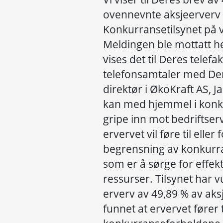
ovennevnte aksjeerverv b
Konkurransetilsynet på 
Meldingen ble mottatt h
vises det til Deres telefa
telefonsamtaler med D
direktør i ØkoKraft AS, 
kan med hjemmel i konku
gripe inn mot bedriftser
ervervet vil føre til eller
begrensning av konkurra
som er å sørge for effek
ressurser. Tilsynet har v
erverv av 49,89 % av aksj
funnet at ervervet fører t