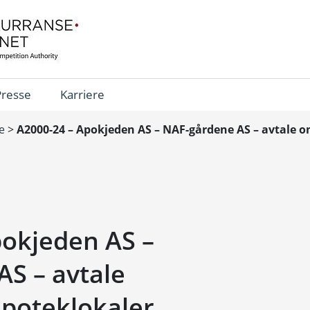
Presse
Karriere
e
>
A2000-24 – Apokjeden AS – NAF-gårdene AS – avtale o
pokjeden AS –
S – avtale
apoteklokaler