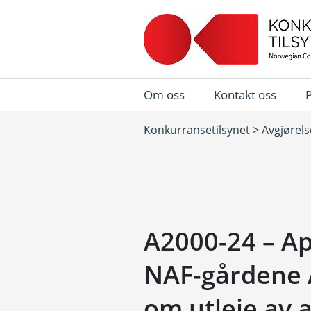
Om oss
Kontakt oss
Konkurransetilsynet
>
Avgjørels
A2000-24 – A
NAF-gårdene A
om utleie av 