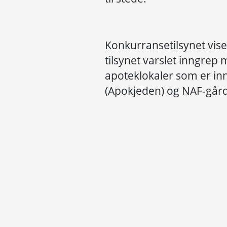
Konkurransetilsynet viser t
tilsynet varslet inngrep 
apoteklokaler som er i
(Apokjeden) og NAF-gård