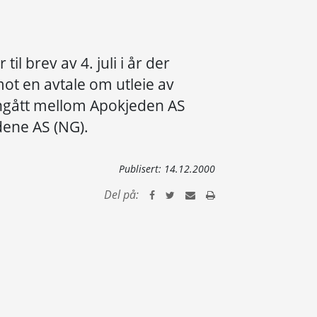
il brev av 4. juli i år der
mot en avtale om utleie av
nngått mellom Apokjeden AS
ene AS (NG).
Publisert:
14.12.2000
Del på: