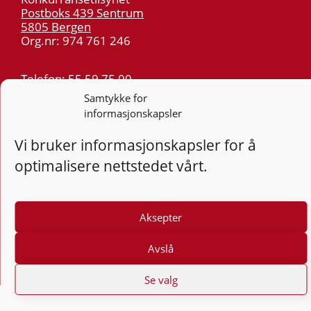
Postboks 439 Sentrum
5805 Bergen
Org.nr: 974 761 246
Telefon:
55 59 75 00
E-post:
post@kt.no
Samtykke for
informasjonskapsler
Nyhetsvarsel >>
Vi bruker informasjonskapsler for å
Personvern
optimalisere nettstedet vårt.
Tilgjengelighetserklæring
Følg
Aksepter
F
Avslå
Se valg