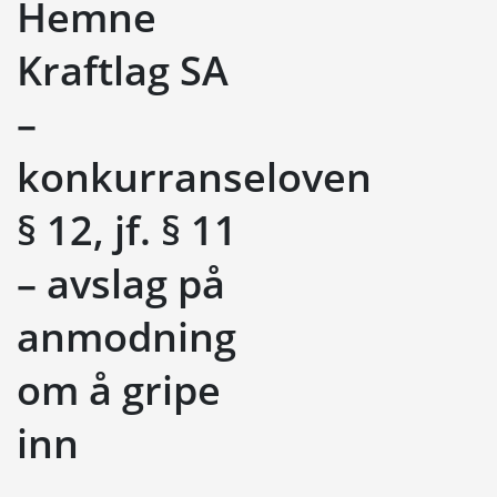
Hemne
Kraftlag SA
–
konkurranseloven
§ 12, jf. § 11
– avslag på
anmodning
om å gripe
inn