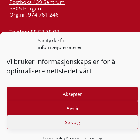
Postboks 439 Sentrum
5805 Bergen
Org.nr: 974 761 246
Telefon:
55 59 75 00
E-post:
post@kt.no
Samtykke for
informasjonskapsler
Nyhetsvarsel >>
Vi bruker informasjonskapsler for å
Personvern
optimalisere nettstedet vårt.
Tilgjengelighetserklæring
Følg
Aksepter
F
Avslå
Se valg
Cookie policy
Personvernerklæring