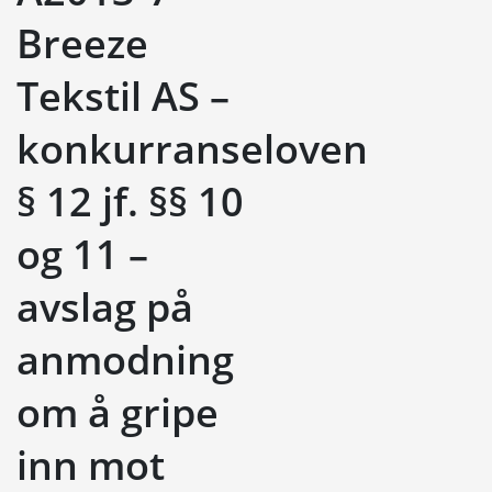
Breeze
Tekstil AS –
konkurranseloven
§ 12 jf. §§ 10
og 11 –
avslag på
anmodning
om å gripe
inn mot