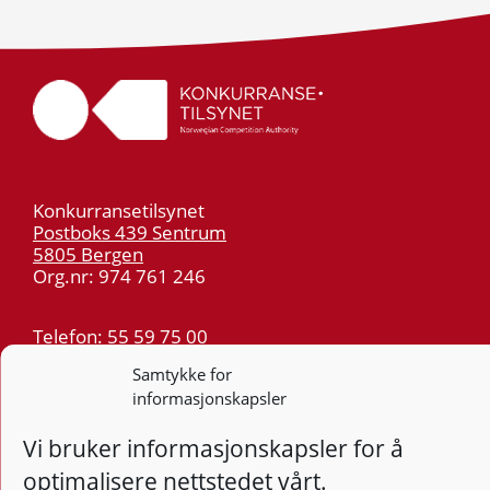
Konkurransetilsynet
Postboks 439 Sentrum
5805 Bergen
Org.nr: 974 761 246
Telefon:
55 59 75 00
E-post:
post@kt.no
Samtykke for
Nyhetsvarsel >>
informasjonskapsler
Vi bruker informasjonskapsler for å
Personvern
optimalisere nettstedet vårt.