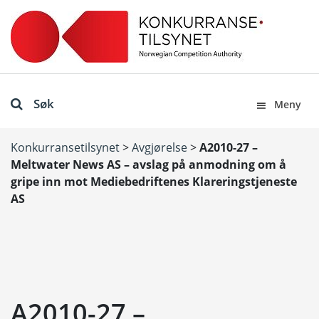
Søk
Meny
Konkurransetilsynet
>
Avgjørelse
>
A2010-27 –
Meltwater News AS – avslag på anmodning om å
gripe inn mot Mediebedriftenes Klareringstjeneste
AS
A2010-27 –