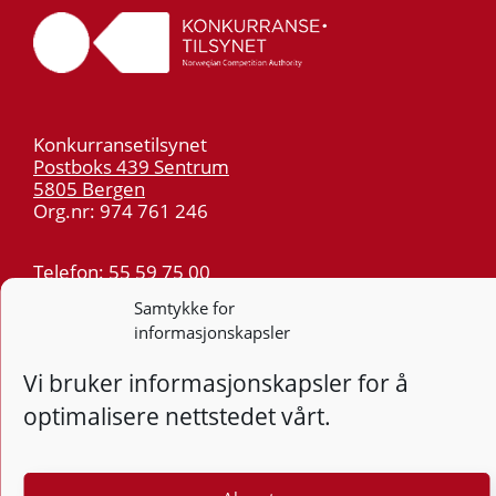
Konkurransetilsynet
Postboks 439 Sentrum
5805 Bergen
Org.nr: 974 761 246
Telefon:
55 59 75 00
E-post:
post@kt.no
Samtykke for
Nyhetsvarsel >>
informasjonskapsler
Vi bruker informasjonskapsler for å
Personvern
optimalisere nettstedet vårt.
Tilgjengelighetserklæring