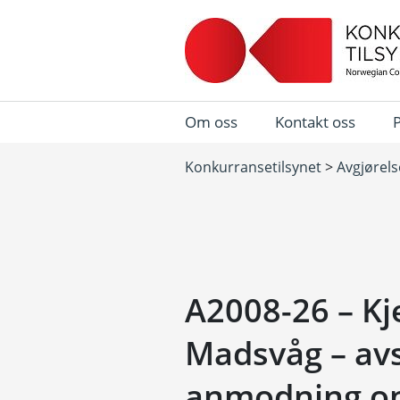
Om oss
Kontakt oss
Konkurransetilsynet
>
Avgjørels
A2008-26 – Kje
Madsvåg – avs
anmodning om