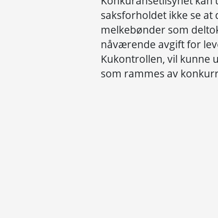
Konkuransetilsynet kan 
saksforholdet ikke se at 
melkebønder som deltok 
nåværende avgift for le
Kukontrollen, vil kunne
som rammes av konkurr