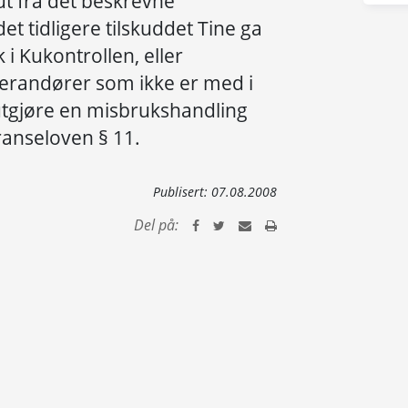
ut fra det beskrevne
det tidligere tilskuddet Tine ga
i Kukontrollen, eller
verandører som ikke er med i
 utgjøre en misbrukshandling
anseloven § 11.
Publisert:
07.08.2008
Del på: