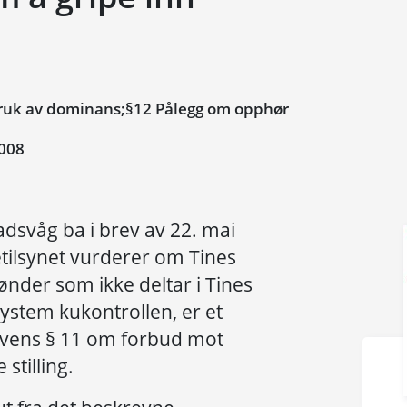
uk av dominans;§12 Pålegg om opphør
008
dsvåg ba i brev av 22. mai
ilsynet vurderer om Tines
ønder som ikke deltar i Tines
system kukontrollen, er et
vens § 11 om forbud mot
stilling.