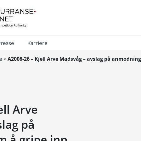
Presse
Karriere
e
>
A2008-26 – Kjell Arve Madsvåg – avslag på anmodning
ll Arve
lag på
 å gripe inn