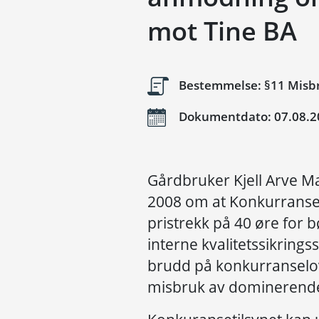
mot Tine BA
Bestemmelse: §11 Misbr
Dokumentdato: 07.08.2
Gårdbruker Kjell Arve Ma
2008 om at Konkurranset
pristrekk på 40 øre for b
interne kvalitetssikrings
brudd på konkurranselo
misbruk av dominerende 