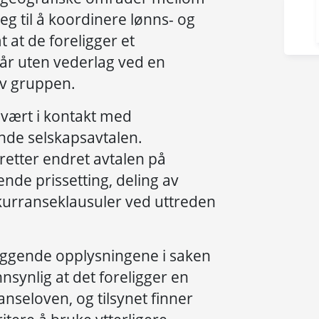
seg til å koordinere lønns- og
 at de foreligger et
 år uten vederlag ved en
av gruppen.
 vært i kontakt med
de selskapsavtalen.
etter endret avtalen på
nde prissetting, deling av
urranseklausuler ved uttreden
iggende opplysningene i saken
annsynlig at det foreligger en
nseloven, og tilsynet finner