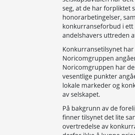
seg, at de har forpliktet 
honorarbetingelser, samt
konkurranseforbud i ett
andelshavers uttreden 
Konkurransetilsynet har
Noricomgruppen angåen
Noricomgruppen har der
vesentlige punkter angåe
lokale markeder og konk
av selskapet.
På bakgrunn av de forel
finner tilsynet det lite s
overtredelse av konkurra