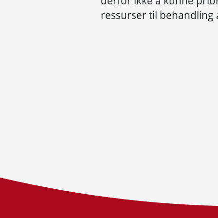
derfor ikke å kunne prior
ressurser til behandling