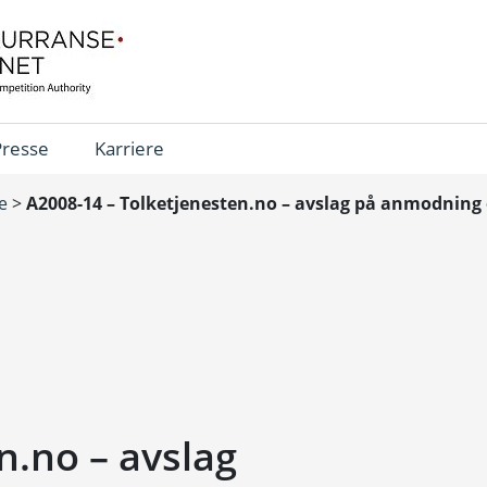
Presse
Karriere
e
>
A2008-14 – Tolketjenesten.no – avslag på anmodning
n.no – avslag