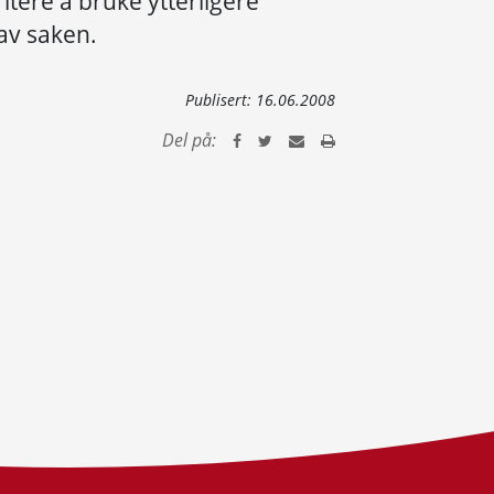
itere å bruke ytterligere
 av saken.
Publisert:
16.06.2008
Del på: