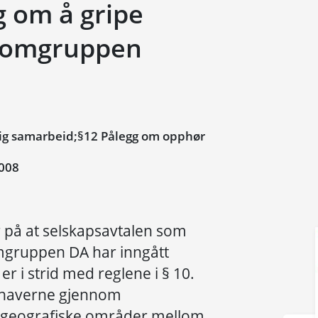
 om å gripe
comgruppen
ig samarbeid;§12 Pålegg om opphør
008
r på at selskapsavtalen som
mgruppen DA har inngått
r i strid med reglene i § 10.
lshaverne gjennom
t geografiske områder mellom