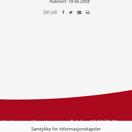
Publisert:
18.06.2008
Del på:
Konkurransetilsynet
Telefon:
55 59 75 00
Postboks 439 Sentrum
E-post:
post@kt.no
Samtykke for informasjonskapsler