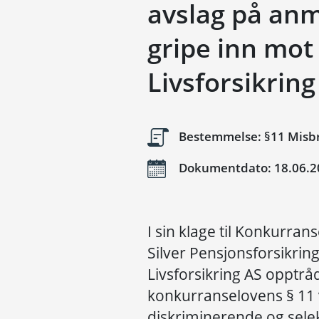
avslag på an
gripe inn mot
Livsforsikring
Bestemmelse: §11 Misbr
Dokumentdato: 18.06.2
I sin klage til Konkurran
Silver Pensjonsforsikrin
Livsforsikring AS opptråd
konkurranselovens § 11
diskriminerende og selekt