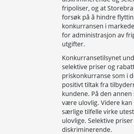
fripoliser, og at Storebr
forsøk på å hindre flyt
konkurransen i markedet
for administrasjon av fri
utgifter.
Konkurransetilsynet unde
selektive priser og rabat
priskonkurranse som i de f
positivt tiltak fra tilby
kundene. På den annen s
være ulovlig. Videre kan 
særlige tilfelle virke u
ulovlige. Selektive prise
diskriminerende.