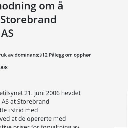
modning om å
 Storebrand
 AS
uk av dominans;§12 Pålegg om opphør
008
setilsynet 21. juni 2006 hevdet
g AS at Storebrand
te i strid med
 ved at de opererte med
ive priser for forvaltning av