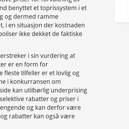
and benyttet et toprissystem i et
ting og dermed ramme
, i en situasjon der kostnaden
poliser ikke dekket de faktiske
rstreker i sin vurdering at
ter er en form for
leste tilfeller er et lovlig og
derne i konkurransen om
ide kan utilbørlig underprising
selektive rabatter og priser i
testengende og kan derfor være
r og rabatter kan også være