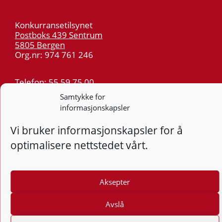
Konkurransetilsynet
Postboks 439 Sentrum
5805 Bergen
Org.nr: 974 761 246
Telefon:
55 59 75 00
E-post:
post@kt.no
Samtykke for
informasjonskapsler
Nyhetsvarsel >>
Vi bruker informasjonskapsler for å
Personvern
optimalisere nettstedet vårt.
Tilgjengelighetserklæring
Følg
Aksepter
F
Avslå