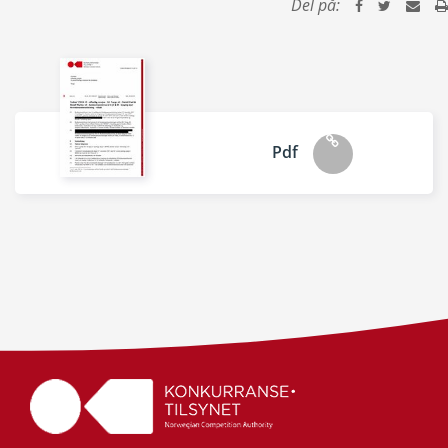
Del på:
Pdf