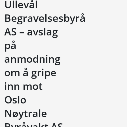
Ullevål
Begravelsesbyrå
AS – avslag
på
anmodning
om å gripe
inn mot
Oslo
Nøytrale
Byråvakt AS