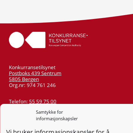
Konkurransetilsynet
Postboks 439 Sentrum
5805 Bergen
Org.nr: 974 761 246
Telefon:
55 59 75 00
E-post:
post@kt.no
Samtykke for
Nyhetsvarsel >>
informasjonskapsler
Vi bruker informasjonskapsler for å