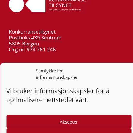
Konkurransetilsynet
Postboks 439 Sentrum
5805 Bergen
Org.nr: 974 761 246
Telefon:
55 59 75 00
Samtykke for
E-post:
post@kt.no
informasjonskapsler
Nyhetsvarsel >>
Vi bruker informasjonskapsler for å
Personvern
optimalisere nettstedet vårt.
Tilgjengelighetserklæring
Aksepter
Følg
F