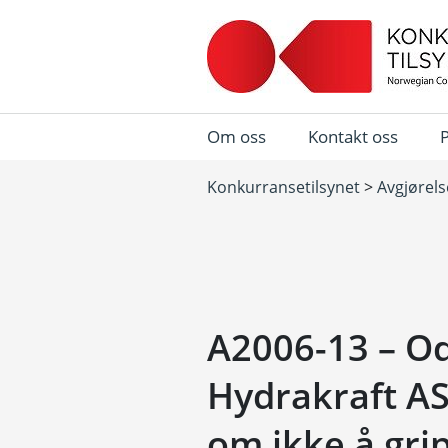
Om oss
Kontakt oss
Konkurransetilsynet
>
Avgjørels
A2006-13 – O
Hydrakraft AS
om ikke å gri