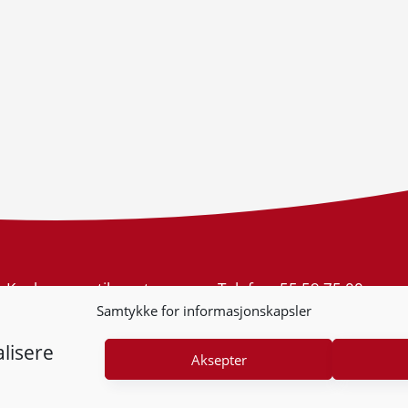
Konkurransetilsynet
Telefon:
55 59 75 00
Postboks 439 Sentrum
E-post:
post@kt.no
Samtykke for informasjonskapsler
5805 Bergen
Nyhetsvarsel >>
Org.nr: 974 761 246
lisere
Aksepter