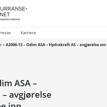
Presse
Karriere
e
>
A2006-13 – Odim ASA – Hydrakraft AS – avgjørelse om 
dim ASA –
 – avgjørelse
pe inn