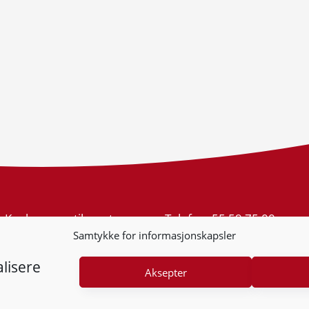
Konkurransetilsynet
Telefon:
55 59 75 00
Postboks 439 Sentrum
E-post:
post@kt.no
Samtykke for informasjonskapsler
5805 Bergen
Nyhetsvarsel >>
Org.nr: 974 761 246
lisere
Aksepter