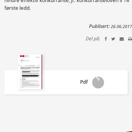
hindre effektiv konkurranse, jf. konkurranseloven § 16
første ledd.
Publisert:
26.06.2017
Del på:
Pdf