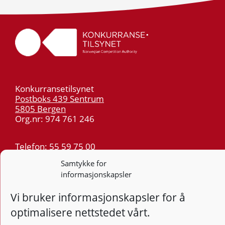
Konkurransetilsynet
Postboks 439 Sentrum
5805 Bergen
Org.nr: 974 761 246
Telefon:
55 59 75 00
E-post:
post@kt.no
Samtykke for
Nyhetsvarsel >>
informasjonskapsler
Vi bruker informasjonskapsler for å
Personvern
optimalisere nettstedet vårt.
Tilgjengelighetserklæring