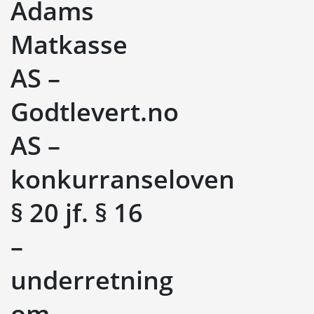
Adams
Matkasse
AS –
Godtlevert.no
AS –
konkurranseloven
§ 20 jf. § 16
–
underretning
om