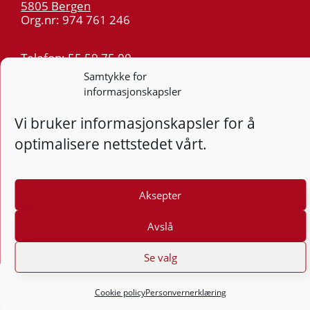
5805 Bergen
Org.nr: 974 761 246
Telefon:
55 59 75 00
E-post:
post@kt.no
Samtykke for
informasjonskapsler
Nyhetsvarsel >>
Vi bruker informasjonskapsler for å
Personvern
optimalisere nettstedet vårt.
Tilgjengelighetserklæring
Aksepter
Følg
F
Avslå
Se valg
Cookie policy
Personvernerklæring