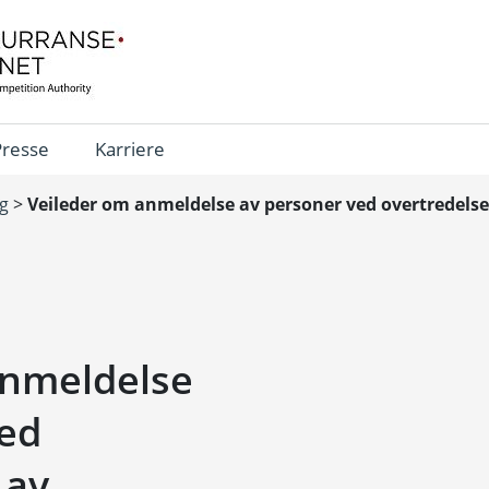
Presse
Karriere
ng
>
Veileder om anmeldelse av personer ved overtredels
anmeldelse
ved
 av