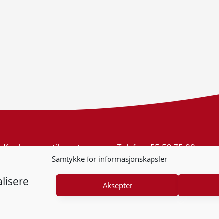
Konkurransetilsynet
Telefon:
55 59 75 00
Postboks 439 Sentrum
E-post:
post@kt.no
Samtykke for informasjonskapsler
5805 Bergen
Nyhetsvarsel >>
Org.nr: 974 761 246
lisere
Aksepter