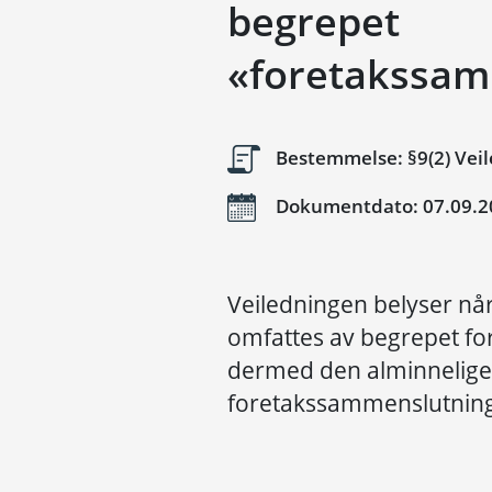
begrepet
«foretakssam
Bestemmelse: §9(2) Veil
Dokumentdato: 07.09.2
Veiledningen belyser nå
omfattes av begrepet f
dermed den alminnelige 
foretakssammenslutning