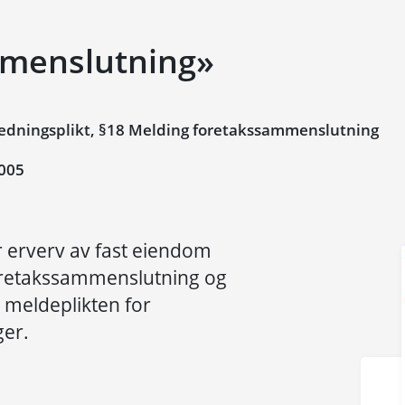
menslutning»
edningsplikt, §18 Melding foretakssammenslutning
005
r erverv av fast eiendom
oretakssammenslutning og
meldeplikten for
er.