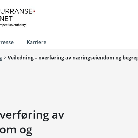
Presse
Karriere
ng
>
Veiledning – overføring av næringseiendom og begre
overføring av
dom og