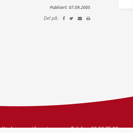
Publisert:
07.09.2005
Del på:
Konkurransetilsynet
Telefon:
55 59 75 00