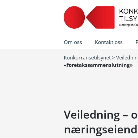
Om oss
Kontakt oss
Konkurransetilsynet
>
Veiledni
«foretakssammenslutning»
Veiledning – 
næringseien