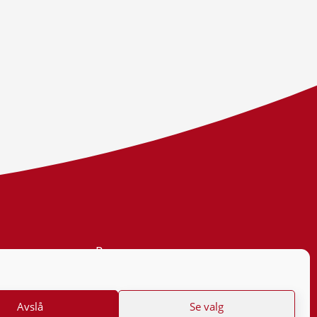
Personvern
Tilgjengelighetserklæring
Avslå
Se valg