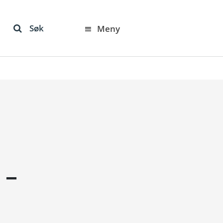
Søk
Meny
 –