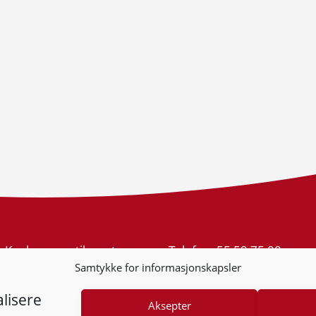
Konkurransetilsynet
Telefon:
55 59 75 00
Postboks 439 Sentrum
E-post:
post@kt.no
Samtykke for informasjonskapsler
5805 Bergen
Nyhetsvarsel >>
Org.nr: 974 761 246
lisere
Aksepter