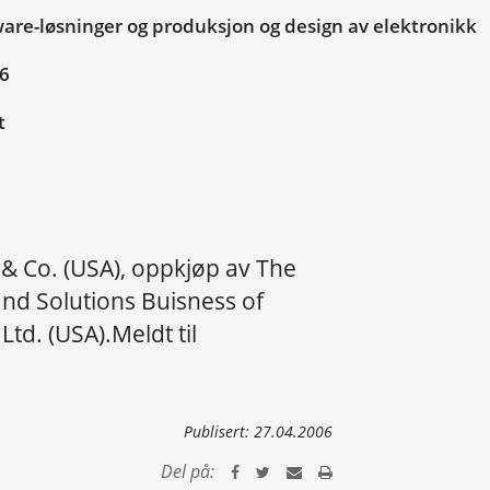
are-løsninger og produksjon og design av elektronikk
06
t
& Co. (USA), oppkjøp av The
d Solutions Buisness of
Ltd. (USA).Meldt til
Publisert:
27.04.2006
Del på: