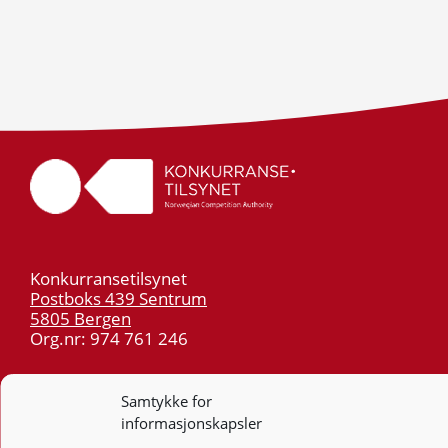
Konkurransetilsynet
Postboks 439 Sentrum
5805 Bergen
Org.nr: 974 761 246
Telefon:
55 59 75 00
Samtykke for
E-post:
post@kt.no
informasjonskapsler