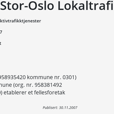
Stor-Oslo Lokaltraf
ktivtrafikktjenester
07
t
 958935420 kommune nr. 0301)
une (org. nr. 958381492
etablerer et fellesforetak
Publisert:
30.11.2007