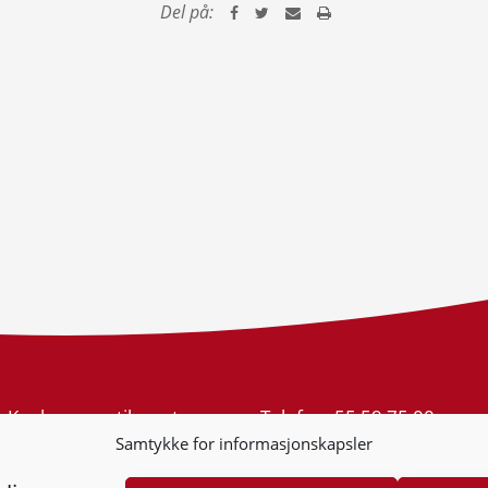
Del på:
Konkurransetilsynet
Telefon:
55 59 75 00
Postboks 439 Sentrum
E-post:
post@kt.no
Samtykke for informasjonskapsler
5805 Bergen
Nyhetsvarsel >>
Org.nr: 974 761 246