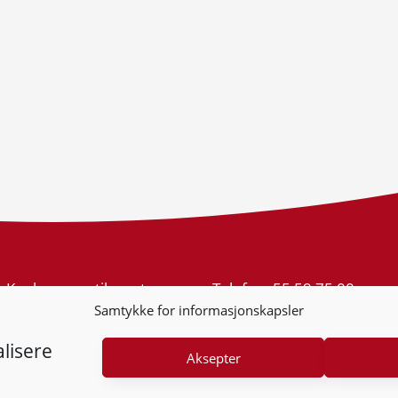
Konkurransetilsynet
Telefon:
55 59 75 00
Postboks 439 Sentrum
E-post:
post@kt.no
Samtykke for informasjonskapsler
5805 Bergen
Nyhetsvarsel >>
Org.nr: 974 761 246
lisere
Aksepter