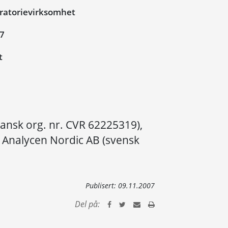
ratorievirksomhet
07
t
ansk org. nr. CVR 62225319),
Analycen Nordic AB (svensk
Publisert:
09.11.2007
Del på: