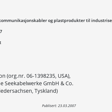
ommunikasjonskabler og plastprodukter til industris
07
t
on (org.nr. 06-1398235, USA),
he Seekabelwerke GmbH & Co.
Niedersachsen, Tyskland)
Publisert:
23.03.2007