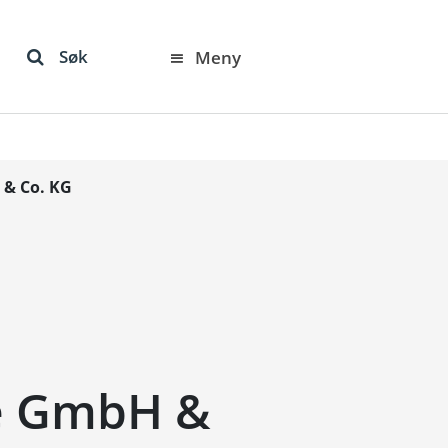
Søk
Meny
 & Co. KG
e GmbH &