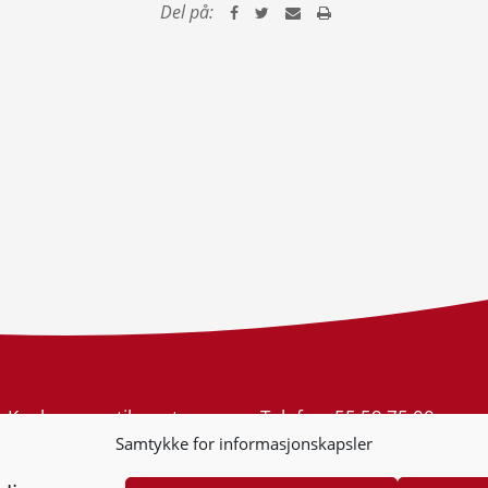
Del på:
Konkurransetilsynet
Telefon:
55 59 75 00
Postboks 439 Sentrum
E-post:
post@kt.no
Samtykke for informasjonskapsler
5805 Bergen
Nyhetsvarsel >>
Org.nr: 974 761 246