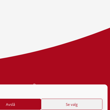
Personvern
Tilgjengelighetserklæring
Avslå
Se valg