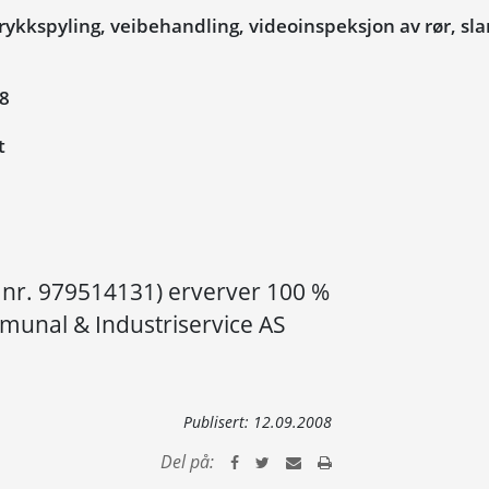
ykkspyling, veibehandling, videoinspeksjon av rør, sl
08
t
. nr. 979514131) erverver 100 %
munal & Industriservice AS
Publisert:
12.09.2008
Del på: