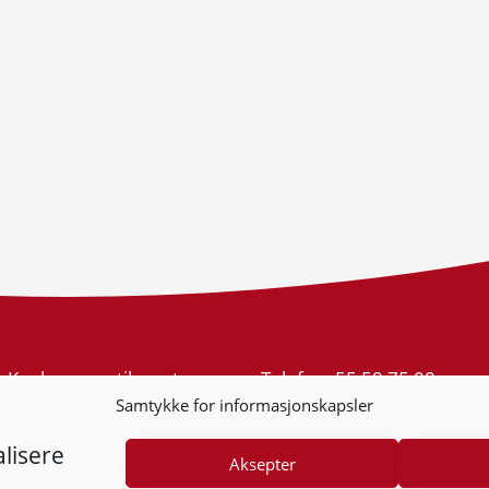
Konkurransetilsynet
Telefon:
55 59 75 00
Postboks 439 Sentrum
E-post:
post@kt.no
Samtykke for informasjonskapsler
5805 Bergen
Nyhetsvarsel >>
Org.nr: 974 761 246
lisere
Aksepter