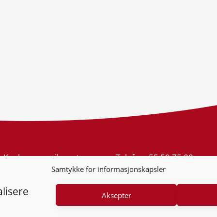
Konkurransetilsynet
Telefon:
55 59 75 00
Postboks 439 Sentrum
E-post:
post@kt.no
Samtykke for informasjonskapsler
5805 Bergen
Nyhetsvarsel >>
Org.nr: 974 761 246
lisere
Aksepter