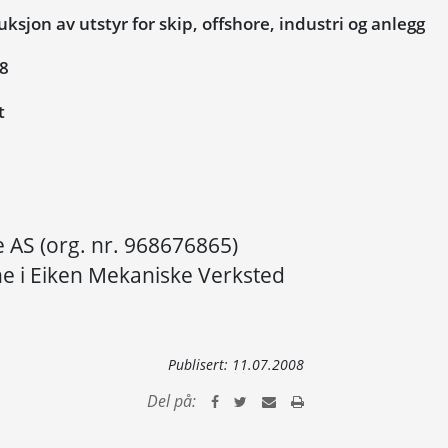
sjon av utstyr for skip, offshore, industri og anlegg
08
t
 AS (org. nr. 968676865)
ne i Eiken Mekaniske Verksted
Publisert:
11.07.2008
Del på: