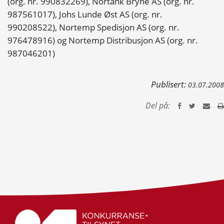
(org. nr. 990832269), Nortank Bryne AS (org. nr.
987561017), Johs Lunde Øst AS (org. nr.
990208522), Nortemp Spedisjon AS (org. nr.
976478916) og Nortemp Distribusjon AS (org. nr.
987046201)
Publisert:
03.07.2008
Del på: