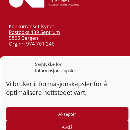
Konkurransetilsynet
Postboks 439 Sentrum
5805 Bergen
Org.nr: 974 761 246
Telefon:
55 59 75 00
Samtykke for
E-post:
post@kt.no
informasjonskapsler
Nyhetsvarsel >>
Vi bruker informasjonskapsler for å
optimalisere nettstedet vårt.
Personvern
Tilgjengelighetserklæring
Aksepter
Følg
F
Avslå