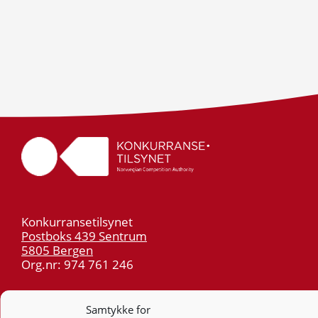
Konkurransetilsynet
Postboks 439 Sentrum
5805 Bergen
Org.nr: 974 761 246
Telefon:
55 59 75 00
Samtykke for
E-post:
post@kt.no