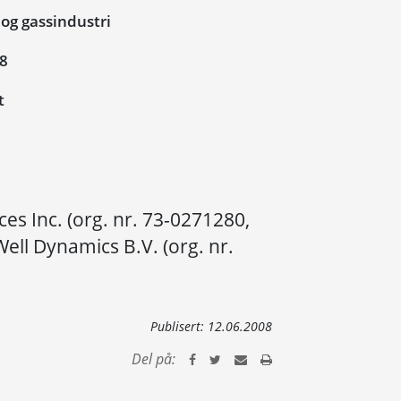
og gassindustri
08
t
es Inc. (org. nr. 73-0271280,
Well Dynamics B.V. (org. nr.
Publisert:
12.06.2008
Del på: