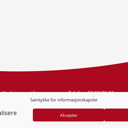
Konkurransetilsynet
Telefon:
55 59 75 00
Postboks 439 Sentrum
E-post:
post@kt.no
Samtykke for informasjonskapsler
5805 Bergen
Nyhetsvarsel >>
Org.nr: 974 761 246
lisere
Aksepter