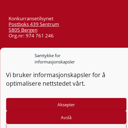
Konkurransetilsynet
Postboks 439 Sentrum
5805 Bergen
Org.nr: 974 761 246
Telefon:
55 59 75 00
Samtykke for
E-post:
post@kt.no
informasjonskapsler
Nyhetsvarsel >>
Vi bruker informasjonskapsler for å
optimalisere nettstedet vårt.
Personvern
Tilgjengelighetserklæring
Aksepter
Følg
F
Avslå