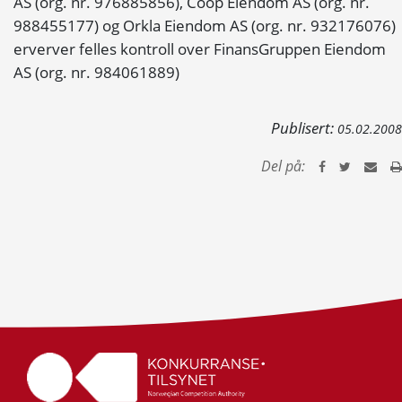
AS (org. nr. 976885856), Coop Eiendom AS (org. nr.
988455177) og Orkla Eiendom AS (org. nr. 932176076)
erverver felles kontroll over FinansGruppen Eiendom
AS (org. nr. 984061889)
Publisert:
05.02.2008
Del på: