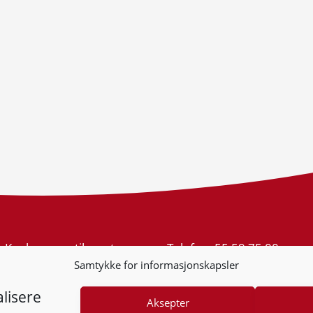
Konkurransetilsynet
Telefon:
55 59 75 00
Postboks 439 Sentrum
E-post:
post@kt.no
Samtykke for informasjonskapsler
5805 Bergen
Nyhetsvarsel >>
Org.nr: 974 761 246
lisere
Aksepter