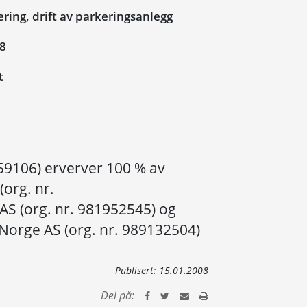
ring, drift av parkeringsanlegg
08
t
59106) erverver 100 % av
(org. nr.
AS (org. nr. 981952545) og
orge AS (org. nr. 989132504)
Publisert:
15.01.2008
Del på: