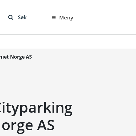
Søk
Meny
niet Norge AS
Cityparking
Norge AS