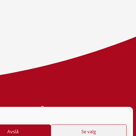
Personvern
Tilgjengelighetserklæring
Avslå
Se valg