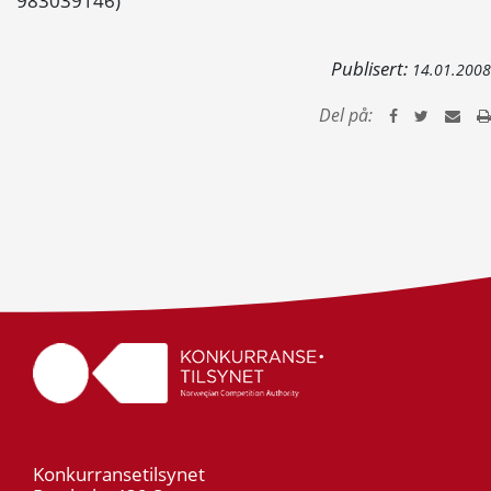
983039146)
Publisert:
14.01.2008
Del på:
Konkurransetilsynet