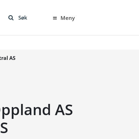
Søk
Meny
ral AS
Oppland AS
AS