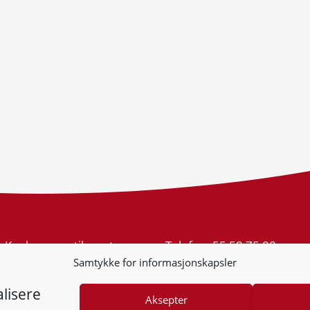
Konkurransetilsynet
Telefon:
55 59 75 00
Postboks 439 Sentrum
E-post:
post@kt.no
Samtykke for informasjonskapsler
5805 Bergen
Nyhetsvarsel >>
Org.nr: 974 761 246
lisere
Aksepter