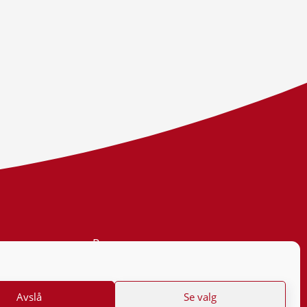
Personvern
Tilgjengelighetserklæring
Avslå
Se valg