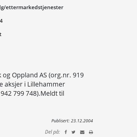
lg/ettermarkedstjenester
04
t
 og Oppland AS (org.nr. 919
ge aksjer i Lillehammer
942 799 748).Meldt til
Publisert:
23.12.2004
Del på: