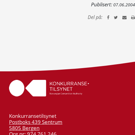
Publisert:
07.06.2004
Del på:
Konkurransetilsynet
Postboks 439 Sentrum
5805 Bergen
Org.nr: 974 761 246