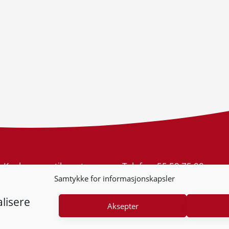
Konkurransetilsynet
Telefon:
55 59 75 00
Postboks 439 Sentrum
E-post:
post@kt.no
Samtykke for informasjonskapsler
5805 Bergen
Nyhetsvarsel >>
Org.nr: 974 761 246
lisere
Aksepter