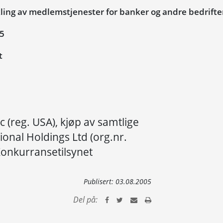
ling av medlemstjenester for banker og andre bedrifte
05
t
(reg. USA), kjøp av samtlige
ional Holdings Ltd (org.nr.
Konkurransetilsynet
Publisert:
03.08.2005
Del på: