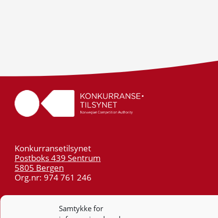
Konkurransetilsynet
Postboks 439 Sentrum
5805 Bergen
Org.nr: 974 761 246
Telefon:
55 59 75 00
Samtykke for
E-post:
post@kt.no