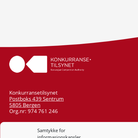
Konkurransetilsynet
Postboks 439 Sentrum
5805 Bergen
Org.nr: 974 761 246
Telefon:
55 59 75 00
Samtykke for
E-post:
post@kt.no
informasjonskapsler