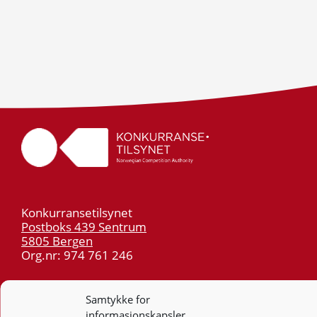
Konkurransetilsynet
Postboks 439 Sentrum
5805 Bergen
Org.nr: 974 761 246
Telefon:
55 59 75 00
Samtykke for
E-post:
post@kt.no
informasjonskapsler