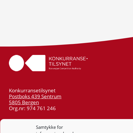
Konkurransetilsynet
Postboks 439 Sentrum
5805 Bergen
Org.nr: 974 761 246
Telefon:
55 59 75 00
Samtykke for
E-post:
post@kt.no