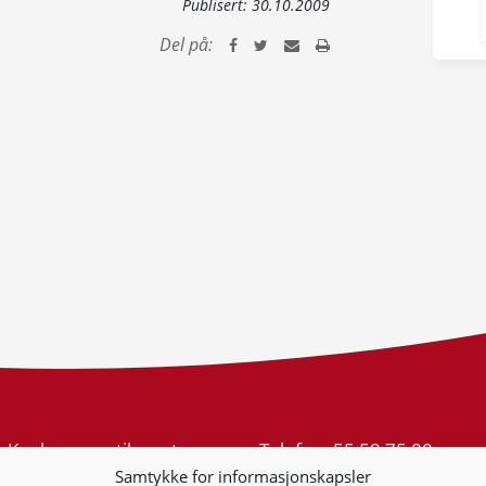
Publisert:
30.10.2009
Del på:
Konkurransetilsynet
Telefon:
55 59 75 00
Postboks 439 Sentrum
E-post:
post@kt.no
Samtykke for informasjonskapsler