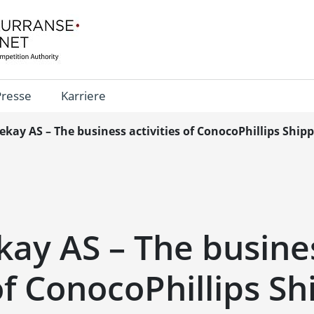
Presse
Karriere
ekay AS – The business activities of ConocoPhillips Ship
kay AS – The busine
 of ConocoPhillips S