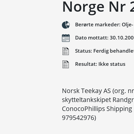
Norge Nr 
Berørte markeder: Olje-
Dato mottatt: 30.10.20
Status: Ferdig behandle
Resultat: Ikke status
Norsk Teekay AS (org. n
skytteltankskipet Randgri
ConocoPhillips Shipping 
979542976)