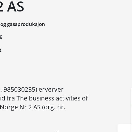
2 AS
 og gassproduksjon
09
t
r. 985030235) erverver
d fra The business activities of
Norge Nr 2 AS (org. nr.