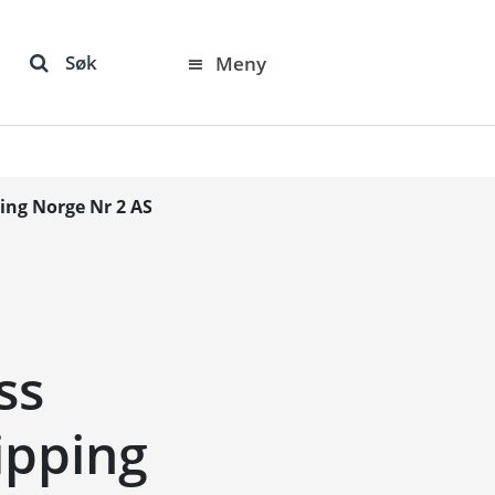
Søk
Meny
ping Norge Nr 2 AS
ss
hipping