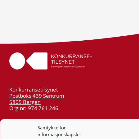
Konkurransetilsynet
Postboks 439 Sentrum
5805 Bergen
Org.nr: 974 761 246
Telefon:
55 59 75 00
Samtykke for
E-post:
post@kt.no
informasjonskapsler