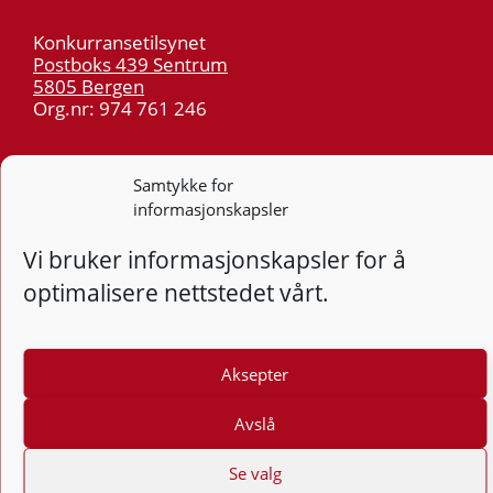
Konkurransetilsynet
Postboks 439 Sentrum
5805 Bergen
Org.nr: 974 761 246
Telefon:
55 59 75 00
Samtykke for
E-post:
post@kt.no
informasjonskapsler
Nyhetsvarsel >>
Vi bruker informasjonskapsler for å
optimalisere nettstedet vårt.
Personvern
Tilgjengelighetserklæring
Aksepter
Følg
F
Avslå
Se valg