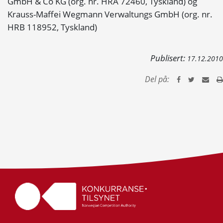
GmbH & Co KG (org. nr. HRA 72460, Tyskland) og
Krauss-Maffei Wegmann Verwaltungs GmbH (org. nr.
HRB 118952, Tyskland)
Publisert:
17.12.2010
Del på: